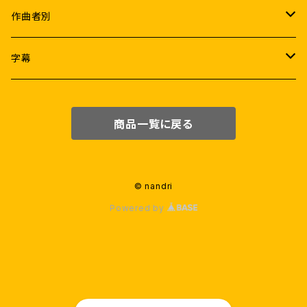
ラジニカーント
Female
K.S.ラヴィクマール
作曲者別
ヴィジャイ
ラムヤ・クリシュナン
アトリ
A.R.ラフマーン
字幕
アジットクマール
サマンター
A.R.ムルガダース
アニルド・ラヴィチャンダル
なんどり協力日本語字幕
商品一覧に戻る
ヴィクラム
タマンナー
Pa.ランジット
サントーシュ・ナラヤナン
日本語字幕(機械翻訳)
スーリヤ
ニティヤー・メーネン
ラージーヴ・メーノン
G.V.プラカーシュクマール
英語字幕
© nandri
Powered by
ヴィジャイ・セードゥパティ
カージャル・アガルワール
ダヌシュ
D.イマーン
G.V.プラカーシュクマール
ヴァララクシュミ・サラットクマール
シヴァー
ユヴァン・シャンカル・ラージャー
プラカーシュラージ
アヌシュカー・シェッティ