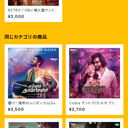
RETRO / GBU 輸入盤サントラ
CD
¥3,000
同じカテゴリの商品
響け！ 情熱のムリダンガム(Sar
Cobra サントラCD A.R.ラフマ
vam Thaala Mayam)サントラ
ーン
¥3,500
¥2,700
CD ※upgrade再発売