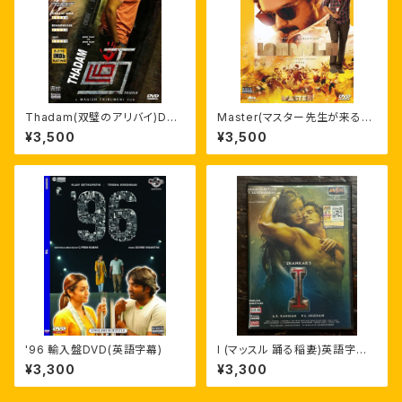
Thadam(双璧のアリバイ)DVD
Master(マスター先生が来る！)
日本語字幕付き アルン・ヴィジ
英語/AI日本語字幕付 輸入盤D
¥3,500
¥3,500
ャイ
VD
'96 輸入盤DVD(英語字幕)
I (マッスル 踊る稲妻)英語字幕
マレーシア盤
¥3,300
¥3,300