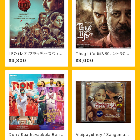
LEO (レオ：ブラッディ・スウィー
Thug Life 輸入盤サントラCD
ト)輸入盤サントラCD
劇伴つき A.R.ラフマーン
¥3,300
¥3,000
Don / Kaathuvaakula Rend
Alaipayuthey / Sangamam
u Kaadhal / Mahaan / Mayo
輸入盤サントラCD A.R.ラフマー