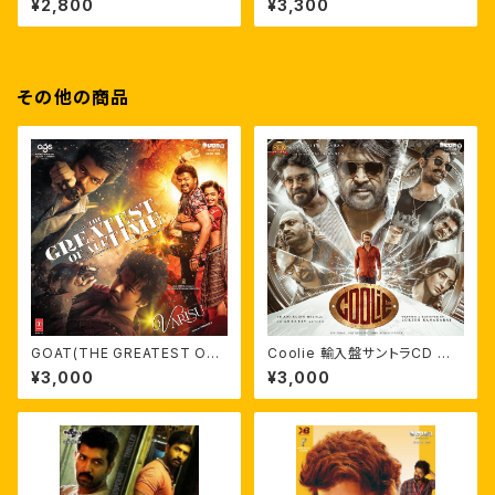
¥2,800
¥3,300
on サントラCD
ン
その他の商品
GOAT(THE GREATEST OF
Coolie 輸入盤サントラCD 劇
ALL TIME)/Varisu(後継者)輸
伴つき ラジニカーント
¥3,000
¥3,000
入盤サントラCD