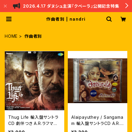
2026.4.17 ダヌシュ主演『クベーラ』公開記念特集
作曲者別 | nandri
HOME
作曲者別
Thug Life 輸入盤サントラ
Alaipayuthey / Sangama
CD 劇伴つき A.R.ラフマー
m 輸入盤サントラCD A.R.
ン
ラフマーン