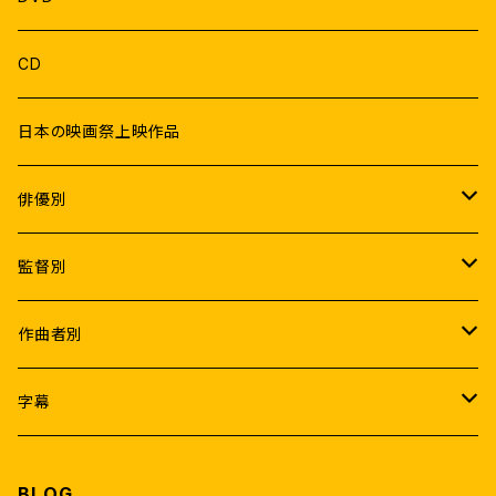
CD
日本の映画祭上映作品
俳優別
Male
監督別
ラジニカーント
Female
K.S.ラヴィクマール
作曲者別
ヴィジャイ
ラムヤ・クリシュナン
アトリ
A.R.ラフマーン
字幕
アジットクマール
サマンター
A.R.ムルガダース
アニルド・ラヴィチャンダル
なんどり協力日本語字幕
BLOG