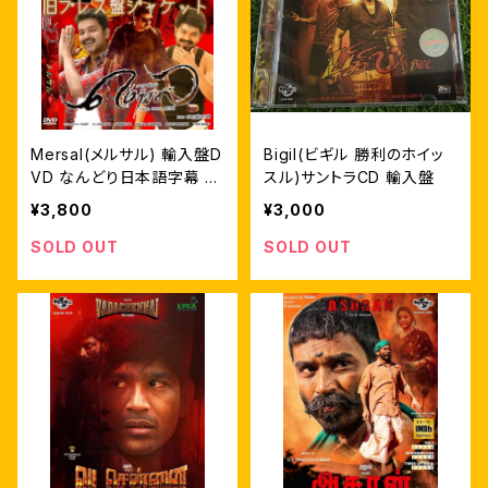
Mersal(メルサル) 輸入盤D
Bigil(ビギル 勝利のホイッ
VD なんどり日本語字幕 自
スル)サントラCD 輸入盤
家製ライナーノーツ付
¥3,800
¥3,000
SOLD OUT
SOLD OUT