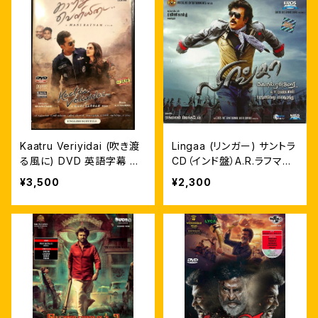
Kaatru Veriyidai (吹き渡
Lingaa (リンガー) サントラ
る風に) DVD 英語字幕 カ
CD（インド盤）A.R.ラフマー
ールティ ICW上映
ン
¥3,500
¥2,300