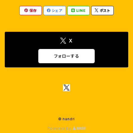
タマン.S
アルン・ヴィジャイ
キールティ・スレーシュ
保存
シェア
LINE
ポスト
ダヌシュ
アマラ・ポール
X
R.マーダヴァン
ナヤンターラー
フォローする
カールティ
サーイ・パッラヴィ
シヴァー・カールティケーヤン
カマルハーサン
© nandri
Powered by