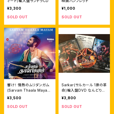
ィート)輸入盤サントラCD
映画パンフレット
¥3,300
¥1,000
SOLD OUT
SOLD OUT
響け！ 情熱のムリダンガム
Sarkar(サルカール 1票の革
(Sarvam Thaala Mayam)
命)輸入盤DVD なんどり日
サントラCD ※upgrade再
本語字幕 自家製ライナーノ
¥3,500
¥3,800
発売
ーツ付
SOLD OUT
SOLD OUT