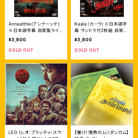
Annaatthe(アンナーッテ)
Kaala（カーラ）※日本語字
※日本語字幕 自家製ライナ
幕 サントラ付2枚組 自家製
ーノーツ付 輸入盤DVD
ライナーノーツ付 輸入盤D
¥3,800
¥3,800
VD
SOLD OUT
SOLD OUT
LEO (レオ：ブラッディ・スウ
【響け！情熱のムリダンガム】