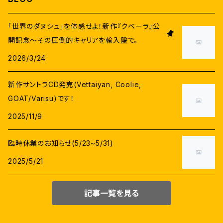
ヴィクラム
タマンナー
Pa.ランジット
サントーシュ・ナラヤナン
日本語字幕(機械翻訳)
「世界のダヌシュ」を体感せよ！新作『クベーラ』公
スーリヤ
開記念〜その圧倒的キャリアを輸入盤で。
ニティヤー・メーネン
ラージーヴ・メーノン
G.V.プラカーシュクマール
英語字幕
2026/3/24
ヴィジャイ・セードゥパティ
カージャル・アガルワール
ダヌシュ
D.イマーン
新作サントラCD発売(Vettaiyan, Coolie,
G.V.プラカーシュクマール
ヴァララクシュミ・サラットクマール
GOAT/Varisu)です！
シヴァー
ユヴァン・シャンカル・ラージャー
2025/11/9
プラカーシュラージ
アヌシュカー・シェッティ
セルヴァラーガヴァン
マニシャルマー
臨時休業のお知らせ(5/23~5/31)
サティヤラージ
トリシヤー
2025/5/21
マニラトナム
デーヴィ・スリー・プラサード(DSP)
シランバラサン
エイミー・ジャクソン
記事一覧を見る
ヴェトリマーラン
イライヤラージャー
アラヴィンドスワーミ
ジョーティカ