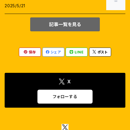
サティヤラージ
トリシヤー
2025/5/21
マニラトナム
デーヴィ・スリー・プラサード(DSP)
シランバラサン
エイミー・ジャクソン
記事一覧を見る
ヴェトリマーラン
イライヤラージャー
アラヴィンドスワーミ
ジョーティカ
タマン.S
アルン・ヴィジャイ
キールティ・スレーシュ
保存
シェア
LINE
ポスト
ダヌシュ
アマラ・ポール
X
R.マーダヴァン
ナヤンターラー
フォローする
カールティ
サーイ・パッラヴィ
シヴァー・カールティケーヤン