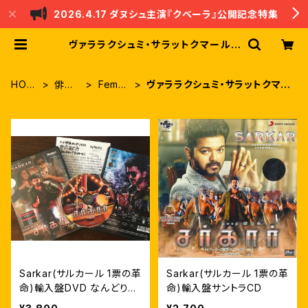
2026.4.17 ダヌシュ主演『クベーラ』公開記念特集
ヴァララクシュミ・サラットクマール |
nandri
HOM
俳優
Femal
ヴァララクシュミ・サラットクマー
E
別
e
ル
Sarkar(サルカール 1票の革
Sarkar(サルカール 1票の革
命)輸入盤DVD なんどり日
命)輸入盤サントラCD
本語字幕 自家製ライナーノ