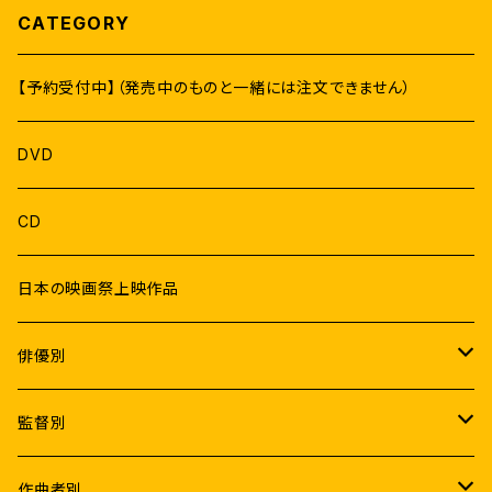
CATEGORY
【予約受付中】（発売中のものと一緒には注文できません）
DVD
CD
日本の映画祭上映作品
俳優別
Male
監督別
ラジニカーント
Female
K.S.ラヴィクマール
作曲者別