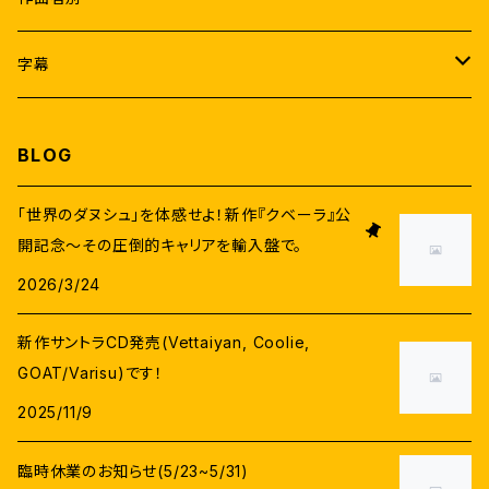
ヴィジャイ
ラムヤ・クリシュナン
アトリ
A.R.ラフマーン
字幕
アジットクマール
サマンター
A.R.ムルガダース
アニルド・ラヴィチャンダル
なんどり協力日本語字幕
BLOG
ヴィクラム
タマンナー
Pa.ランジット
サントーシュ・ナラヤナン
日本語字幕(機械翻訳)
「世界のダヌシュ」を体感せよ！新作『クベーラ』公
スーリヤ
開記念〜その圧倒的キャリアを輸入盤で。
ニティヤー・メーネン
ラージーヴ・メーノン
G.V.プラカーシュクマール
英語字幕
2026/3/24
ヴィジャイ・セードゥパティ
カージャル・アガルワール
ダヌシュ
D.イマーン
新作サントラCD発売(Vettaiyan, Coolie,
G.V.プラカーシュクマール
ヴァララクシュミ・サラットクマール
GOAT/Varisu)です！
シヴァー
ユヴァン・シャンカル・ラージャー
2025/11/9
プラカーシュラージ
アヌシュカー・シェッティ
セルヴァラーガヴァン
マニシャルマー
臨時休業のお知らせ(5/23~5/31)