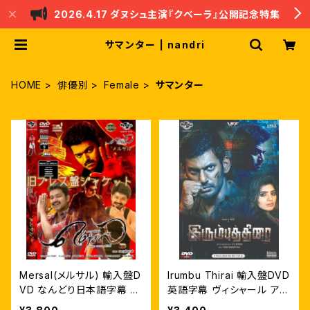
2026.4.17 ダヌシュ主演『クベーラ』公開記念特集
サマンター | nandri
HOME
俳優別
Female
サマンター
Mersal(メルサル) 輸入盤D
Irumbu Thirai 輸入盤DVD
VD なんどり日本語字幕 自
英語字幕 ヴィシャール アル
家製ライナーノーツ付
ジュン・サルジャー