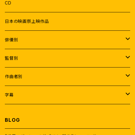
CD
日本の映画祭上映作品
俳優別
Male
監督別
ラジニカーント
Female
K.S.ラヴィクマール
作曲者別
ヴィジャイ
ラムヤ・クリシュナン
アトリ
A.R.ラフマーン
字幕
アジットクマール
サマンター
A.R.ムルガダース
アニルド・ラヴィチャンダル
なんどり協力日本語字幕
BLOG
ヴィクラム
タマンナー
Pa.ランジット
サントーシュ・ナラヤナン
日本語字幕(機械翻訳)