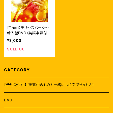
【Theri】テリ～スパーク～
輸入盤DVD（英語字幕付
き）
¥3,000
SOLD OUT
CATEGORY
【予約受付中】（発売中のものと一緒には注文できません）
DVD