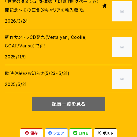
「世界のダヌシュ」を体感せよ！新作『クベーラ』公
スーリヤ
開記念〜その圧倒的キャリアを輸入盤で。
ニティヤー・メーネン
ラージーヴ・メーノン
G.V.プラカーシュクマール
英語字幕
2026/3/24
ヴィジャイ・セードゥパティ
カージャル・アガルワール
ダヌシュ
D.イマーン
新作サントラCD発売(Vettaiyan, Coolie,
G.V.プラカーシュクマール
ヴァララクシュミ・サラットクマール
GOAT/Varisu)です！
シヴァー
ユヴァン・シャンカル・ラージャー
2025/11/9
プラカーシュラージ
アヌシュカー・シェッティ
セルヴァラーガヴァン
マニシャルマー
臨時休業のお知らせ(5/23~5/31)
サティヤラージ
トリシヤー
2025/5/21
マニラトナム
デーヴィ・スリー・プラサード(DSP)
シランバラサン
エイミー・ジャクソン
記事一覧を見る
ヴェトリマーラン
イライヤラージャー
アラヴィンドスワーミ
ジョーティカ
タマン.S
アルン・ヴィジャイ
キールティ・スレーシュ
保存
シェア
LINE
ポスト