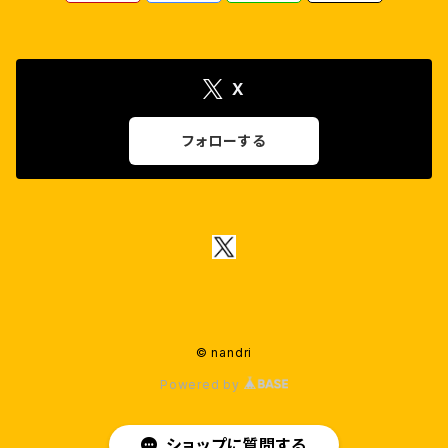
ダヌシュ
アマラ・ポール
X
R.マーダヴァン
ナヤンターラー
フォローする
カールティ
サーイ・パッラヴィ
シヴァー・カールティケーヤン
カマルハーサン
© nandri
Powered by
ショップに質問する