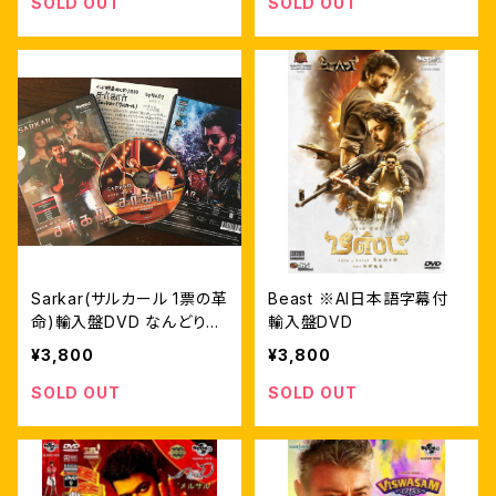
SOLD OUT
SOLD OUT
Sarkar(サルカール 1票の革
Beast ※AI日本語字幕付
命)輸入盤DVD なんどり日
輸入盤DVD
本語字幕 自家製ライナーノ
¥3,800
¥3,800
ーツ付
SOLD OUT
SOLD OUT