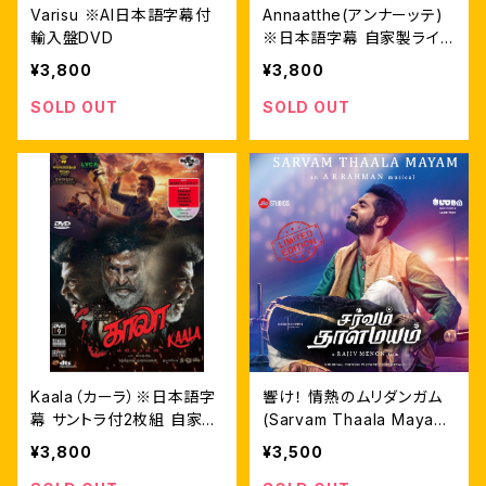
Varisu ※AI日本語字幕付
Annaatthe(アンナーッテ)
輸入盤DVD
※日本語字幕 自家製ライナ
ーノーツ付 輸入盤DVD
¥3,800
¥3,800
SOLD OUT
SOLD OUT
Kaala（カーラ）※日本語字
響け！ 情熱のムリダンガム
幕 サントラ付2枚組 自家製
(Sarvam Thaala Mayam)
ライナーノーツ付 輸入盤D
サントラCD ※upgrade再
¥3,800
¥3,500
VD
発売