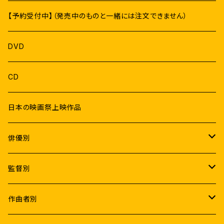
【予約受付中】（発売中のものと一緒には注文できません）
DVD
CD
日本の映画祭上映作品
俳優別
Male
監督別
ラジニカーント
Female
K.S.ラヴィクマール
作曲者別