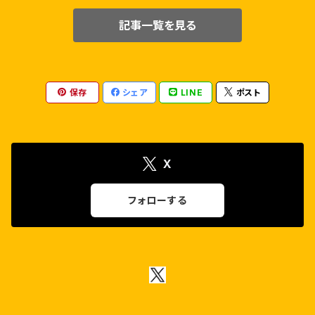
シランバラサン
エイミー・ジャクソン
記事一覧を見る
ヴェトリマーラン
イライヤラージャー
アラヴィンドスワーミ
ジョーティカ
タマン.S
アルン・ヴィジャイ
キールティ・スレーシュ
保存
シェア
LINE
ポスト
ダヌシュ
アマラ・ポール
X
R.マーダヴァン
ナヤンターラー
フォローする
カールティ
サーイ・パッラヴィ
シヴァー・カールティケーヤン
カマルハーサン