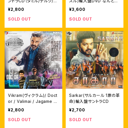
ントラCD（タミル/テルグ/ヒ
スル)輸入盤DVD なんどり
ンディー版）
日本語字幕 自家製ライナー
¥2,800
¥3,600
ノーツ付
SOLD OUT
SOLD OUT
Vikram(ヴィクラム)/ Doct
Sarkar(サルカール 1票の革
or / Valimai / Jagame T
命)輸入盤サントラCD
handhiram サントラCD
¥2,800
¥2,700
SOLD OUT
SOLD OUT