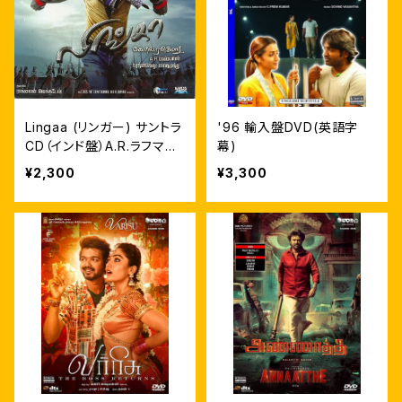
Lingaa (リンガー) サントラ
'96 輸入盤DVD(英語字
CD（インド盤）A.R.ラフマー
幕)
ン
¥2,300
¥3,300