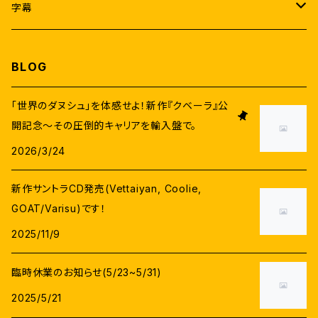
ヴィジャイ
ラムヤ・クリシュナン
アトリ
A.R.ラフマーン
字幕
アジットクマール
サマンター
A.R.ムルガダース
アニルド・ラヴィチャンダル
なんどり協力日本語字幕
BLOG
ヴィクラム
タマンナー
Pa.ランジット
サントーシュ・ナラヤナン
日本語字幕(機械翻訳)
「世界のダヌシュ」を体感せよ！新作『クベーラ』公
スーリヤ
開記念〜その圧倒的キャリアを輸入盤で。
ニティヤー・メーネン
ラージーヴ・メーノン
G.V.プラカーシュクマール
英語字幕
2026/3/24
ヴィジャイ・セードゥパティ
カージャル・アガルワール
ダヌシュ
D.イマーン
新作サントラCD発売(Vettaiyan, Coolie,
G.V.プラカーシュクマール
ヴァララクシュミ・サラットクマール
GOAT/Varisu)です！
シヴァー
ユヴァン・シャンカル・ラージャー
2025/11/9
プラカーシュラージ
アヌシュカー・シェッティ
セルヴァラーガヴァン
マニシャルマー
臨時休業のお知らせ(5/23~5/31)
サティヤラージ
トリシヤー
2025/5/21
マニラトナム
デーヴィ・スリー・プラサード(DSP)