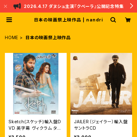
2026.4.17 ダヌシュ主演『クベーラ』公開記念特集
日本の映画祭上映作品 | nandri
HOME
日本の映画祭上映作品
Sketch(スケッチ)輸入盤D
JAILER（ジェイラー）輸入盤
VD 英字幕 ヴィクラム タマ
サントラCD
ンナー