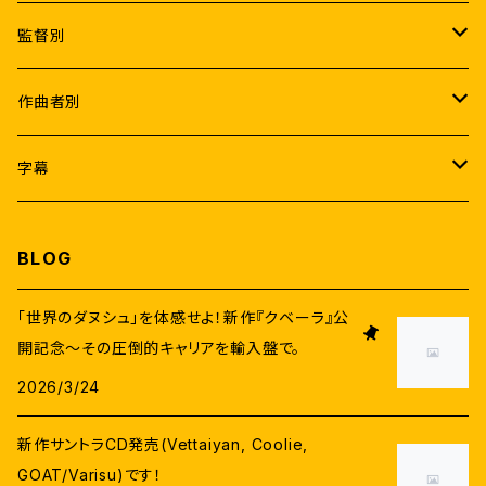
Male
監督別
ラジニカーント
Female
K.S.ラヴィクマール
作曲者別
ヴィジャイ
ラムヤ・クリシュナン
アトリ
A.R.ラフマーン
字幕
アジットクマール
サマンター
A.R.ムルガダース
アニルド・ラヴィチャンダル
なんどり協力日本語字幕
BLOG
ヴィクラム
タマンナー
Pa.ランジット
サントーシュ・ナラヤナン
日本語字幕(機械翻訳)
「世界のダヌシュ」を体感せよ！新作『クベーラ』公
スーリヤ
開記念〜その圧倒的キャリアを輸入盤で。
ニティヤー・メーネン
ラージーヴ・メーノン
G.V.プラカーシュクマール
英語字幕
2026/3/24
ヴィジャイ・セードゥパティ
カージャル・アガルワール
ダヌシュ
D.イマーン
新作サントラCD発売(Vettaiyan, Coolie,
G.V.プラカーシュクマール
ヴァララクシュミ・サラットクマール
GOAT/Varisu)です！