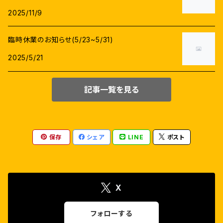
シヴァー
ユヴァン・シャンカル・ラージャー
2025/11/9
プラカーシュラージ
アヌシュカー・シェッティ
セルヴァラーガヴァン
マニシャルマー
臨時休業のお知らせ(5/23~5/31)
サティヤラージ
トリシヤー
2025/5/21
マニラトナム
デーヴィ・スリー・プラサード(DSP)
シランバラサン
エイミー・ジャクソン
記事一覧を見る
ヴェトリマーラン
イライヤラージャー
アラヴィンドスワーミ
ジョーティカ
タマン.S
アルン・ヴィジャイ
キールティ・スレーシュ
保存
シェア
LINE
ポスト
ダヌシュ
アマラ・ポール
X
R.マーダヴァン
ナヤンターラー
フォローする
カールティ
サーイ・パッラヴィ