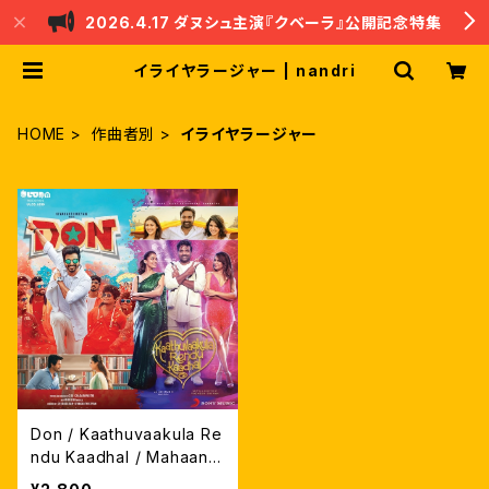
2026.4.17 ダヌシュ主演『クベーラ』公開記念特集
イライヤラージャー | nandri
HOME
作曲者別
イライヤラージャー
Don / Kaathuvaakula Re
ndu Kaadhal / Mahaan /
Mayoon サントラCD