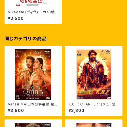
Vivegam (ヴィヴェーガム)輸入
盤DVD 英字幕
¥3,500
同じカテゴリの商品
Varisu ※AI日本語字幕付 輸入
K.G.F: CHAPTER 1(タミル語
盤DVD
版・英語字幕)インド映画輸入盤
¥3,800
¥3,300
DVD