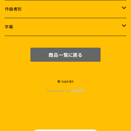
ラジニカーント
Female
K.S.ラヴィクマール
作曲者別
ヴィジャイ
ラムヤ・クリシュナン
アトリ
A.R.ラフマーン
字幕
アジットクマール
サマンター
A.R.ムルガダース
アニルド・ラヴィチャンダル
なんどり協力日本語字幕
商品一覧に戻る
ヴィクラム
タマンナー
Pa.ランジット
サントーシュ・ナラヤナン
日本語字幕(機械翻訳)
スーリヤ
ニティヤー・メーネン
ラージーヴ・メーノン
G.V.プラカーシュクマール
英語字幕
© nandri
Powered by
ヴィジャイ・セードゥパティ
カージャル・アガルワール
ダヌシュ
D.イマーン
G.V.プラカーシュクマール
ヴァララクシュミ・サラットクマール
シヴァー
ユヴァン・シャンカル・ラージャー
プラカーシュラージ
アヌシュカー・シェッティ