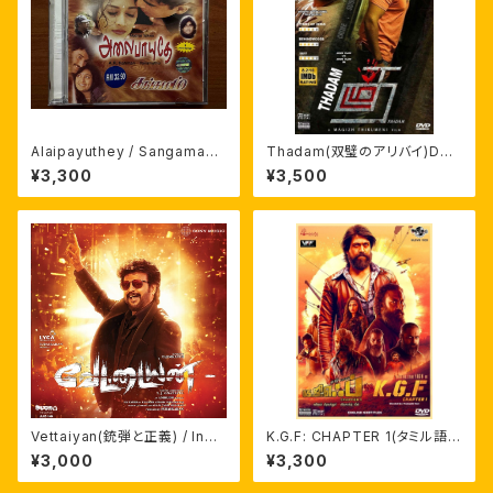
Alaipayuthey / Sangamam
Thadam(双璧のアリバイ)DVD
輸入盤サントラCD A.R.ラフマー
日本語字幕付き アルン・ヴィジ
¥3,300
¥3,500
ン
ャイ
Vettaiyan(銃弾と正義) / Indi
K.G.F: CHAPTER 1(タミル語
an 2 / Vidamuyarchi 輸入盤
版・英語字幕)インド映画輸入盤
¥3,000
¥3,300
サントラCD
DVD