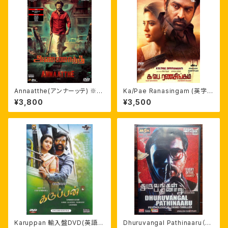
Annaatthe(アンナーッテ) ※日
Ka/Pae Ranasingam (英字
本語字幕 自家製ライナーノーツ
幕)DVD
¥3,800
¥3,500
付 輸入盤DVD
Karuppan 輸入盤DVD(英語字
Dhuruvangal Pathinaaru（D-