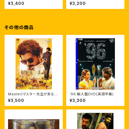
幕付) ヴィジャイ・セードゥパティ
16） 英字幕付 ラフマーン
¥3,400
¥3,200
その他の商品
Master(マスター先生が来る！)
'96 輸入盤DVD(英語字幕)
英語/AI日本語字幕付 輸入盤D
¥3,500
¥3,300
VD