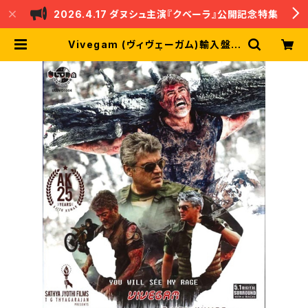
2026.4.17 ダヌシュ主演『クベーラ』公開記念特集
Vivegam (ヴィヴェーガム)輸入盤D
VD 英字幕 | nandri