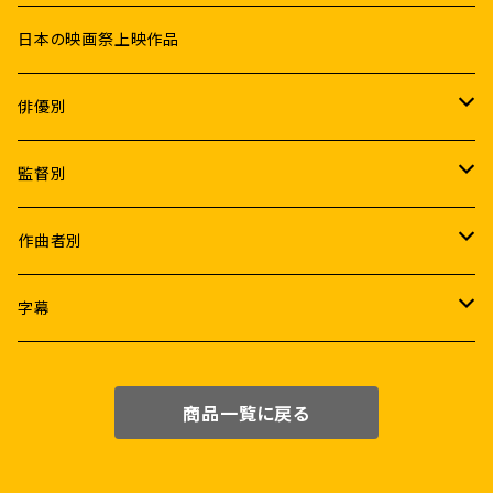
日本の映画祭上映作品
俳優別
Male
監督別
ラジニカーント
Female
K.S.ラヴィクマール
作曲者別
ヴィジャイ
ラムヤ・クリシュナン
アトリ
A.R.ラフマーン
字幕
アジットクマール
サマンター
A.R.ムルガダース
アニルド・ラヴィチャンダル
なんどり協力日本語字幕
商品一覧に戻る
ヴィクラム
タマンナー
Pa.ランジット
サントーシュ・ナラヤナン
日本語字幕(機械翻訳)
スーリヤ
ニティヤー・メーネン