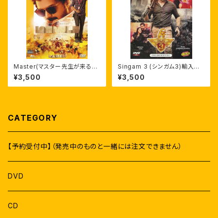
Master(マスター先生が来る！)
Singam 3 (シンガム3)輸入盤
英語/AI日本語字幕付 輸入盤D
DVD 英字幕 スーリヤ アヌシュ
¥3,500
¥3,500
VD
カー
CATEGORY
【予約受付中】（発売中のものと一緒には注文できません）
DVD
CD