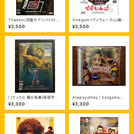
Thadam(双璧のアリバイ)DVD
Vivegam (ヴィヴェーガム)輸入
日本語字幕付き アルン・ヴィジ
盤DVD 英字幕
¥3,500
¥3,500
ャイ
I (マッスル 踊る稲妻)英語字幕
Alaipayuthey / Sangamam
マレーシア盤
輸入盤サントラCD A.R.ラフマー
¥3,300
¥3,300
ン