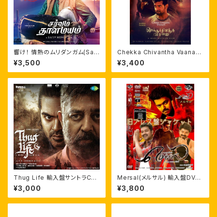
響け！ 情熱のムリダンガム(Sar
Chekka Chivantha Vaanam
vam Thaala Mayam)サントラ
英語字幕 輸入盤DVD
¥3,500
¥3,400
CD ※upgrade再発売
Thug Life 輸入盤サントラCD
Mersal(メルサル) 輸入盤DVD
劇伴つき A.R.ラフマーン
なんどり日本語字幕 自家製ライ
¥3,000
¥3,800
ナーノーツ付