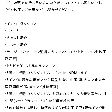
てら、店頭で直接お買い求めいただけますととても嬉しいです。
（ぜひ映画のご感想など、お聞かせください。）
・イントロダクション
・ストーリー
・キャスト紹介
・スタッフ紹介
・ラージーヴ・メーナン監督の大ファンとして/トトヒロ(インド映画
愛好家)
・トリビア①「タミルのラフマーン」
・「響け！ 情熱のムリダンガム ロケ地 in INDIA 」えず
・「インドの豊かな音楽文化と格差を描く」小尾 淳(大東文化大学
国際関係学部、南インド芸能研究)
・「響け！ 情熱のムリダンガム」を彩るカルナータカ音楽家たち」井
生 明(フォトグラファー/まちかど倶楽部代表)
・「魂を解放する新しい時代のリズム」軽刈田 凡平(現代インド音