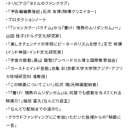
・トリビア③「タミルのファンクラブ」
・「予告編編集後記」石井 友博(映像クリエイター)
・プロダクションノート
・「『シャンカラーバラナム』から『響け！ 情熱のムリダンガム』へ」
山田 桂子(テルグ文化研究家)
・「美しきチェンナイの寺院にピーターのリズムを想う」天竺 奇譚
(インド神話・インド文化研究家)
・「宇宙の鼓動」髙山 龍智(アンベードカル博士国際教育協会)
・「カーストとインド芸能」池亀 彩(京都大学大学院アジア・アフリ
カ地域研究科 准教授)
・「この映画についてこい！」松沢 靖(元映画配給者)
・「『響け！ 情熱のムリダンガム』は、何度でも感動を与えてくれる
映画だ！」稲垣 富久(なんどり店主)
・「なんどり配給までの道のり」
・クラウドファンディングにご参加いただいた皆様からの「映画に
一言」