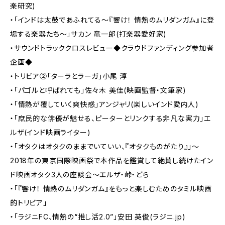
楽研究)
・「インドは太鼓であふれてる～『響け！ 情熱のムリダンガム』に登
場する楽器たち～」サカン 竜一郎(打楽器愛好家)
・サウンドトラッククロスレビュー◆クラウドファンディング参加者
企画◆
・トリビア②「ターラとラーガ」小尾 淳
・「パゴルと呼ばれても」佐々木 美佳(映画監督・文筆家)
・「情熱が覆していく爽快感」アンジャリ(楽しいインド愛内人)
・「庶民的な俳優が魅せる、ピーターとリンクする非凡な実力」エ
ルザ(インド映画ライター)
・「オタクはオタクのままでいていい、『オタクものがたり』」〜
2018年の東京国際映画祭で本作品を鑑賞して絶賛し続けたイン
ド映画オタク3人の座談会〜エルザ・峠・どら
・「『響け！ 情熱のムリダンガム』をもっと楽しむためのタミル映画
的トリビア」
・「ラジニFC、情熱の“推し活2.0”」安田 英俊(ラジニ.jp)