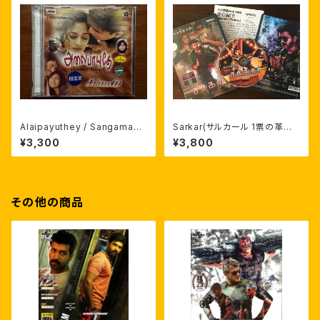
Alaipayuthey / Sangamam
Sarkar(サルカール 1票の革命)
輸入盤サントラCD A.R.ラフマー
輸入盤DVD なんどり日本語字
¥3,300
¥3,800
ン
幕 自家製ライナーノーツ付
その他の商品