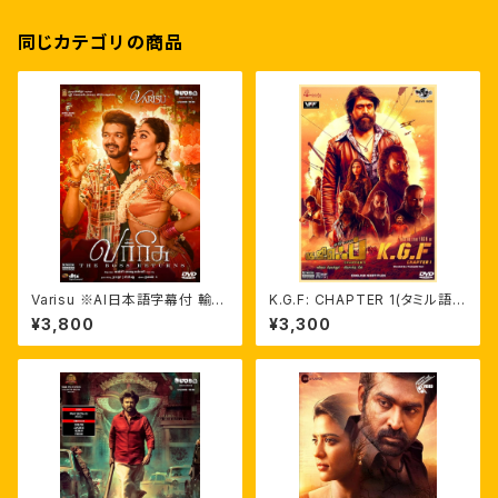
同じカテゴリの商品
Varisu ※AI日本語字幕付 輸入
K.G.F: CHAPTER 1(タミル語
盤DVD
版・英語字幕)インド映画輸入盤
¥3,800
¥3,300
DVD