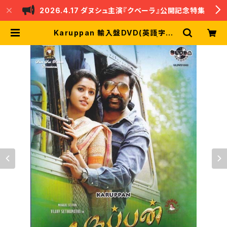
2026.4.17 ダヌシュ主演『クベーラ』公開記念特集
Karuppan 輸入盤DVD(英語字幕
付) ヴィジャイ・セードゥパティ | nan
dri