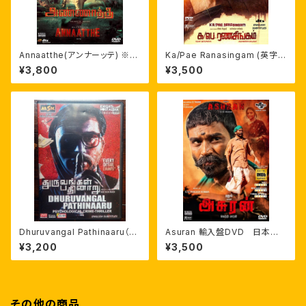
Annaatthe(アンナーッテ) ※日
Ka/Pae Ranasingam (英字
本語字幕 自家製ライナーノーツ
幕)DVD
¥3,800
¥3,500
付 輸入盤DVD
Dhuruvangal Pathinaaru（D-
Asuran 輸入盤DVD 日本語
16） 英字幕付 ラフマーン
字幕 ダヌシュ
¥3,200
¥3,500
その他の商品