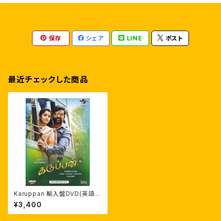
保存
シェア
LINE
ポスト
最近チェックした商品
Karuppan 輸入盤DVD(英語字
幕付) ヴィジャイ・セードゥパティ
¥3,400