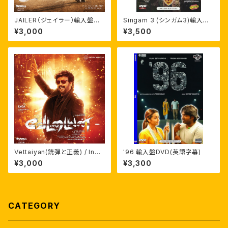
JAILER（ジェイラー）輸入盤サ
Singam 3 (シンガム3)輸入盤
ントラCD
DVD 英字幕 スーリヤ アヌシュ
¥3,000
¥3,500
カー
Vettaiyan(銃弾と正義) / Indi
'96 輸入盤DVD(英語字幕)
an 2 / Vidamuyarchi 輸入盤
¥3,000
¥3,300
サントラCD
CATEGORY