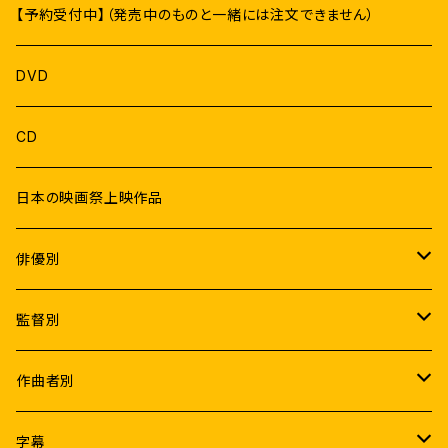
【予約受付中】（発売中のものと一緒には注文できません）
DVD
CD
日本の映画祭上映作品
俳優別
Male
監督別
ラジニカーント
Female
K.S.ラヴィクマール
作曲者別
ヴィジャイ
ラムヤ・クリシュナン
アトリ
A.R.ラフマーン
字幕