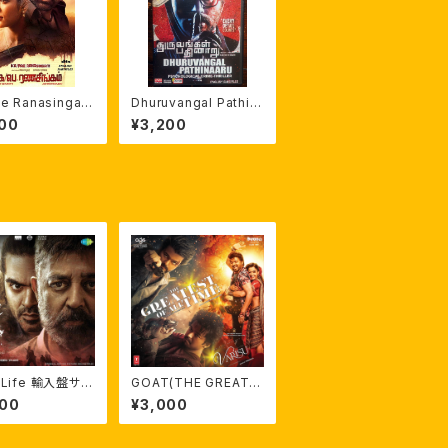
ae Ranasingam
Dhuruvangal Pathin
幕)DVD
aaru（D-16） 英字幕付
00
¥3,200
ラフマーン
 Life 輸入盤サン
GOAT(THE GREATE
 劇伴つき A.R.ラ
ST OF ALL TIME)/Va
000
¥3,000
ン
risu(後継者)輸入盤サ
ントラCD