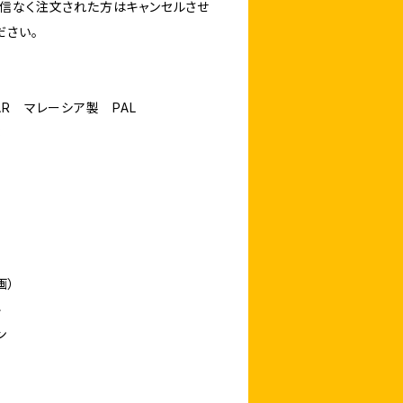
信なく注文された方はキャンセルさせ
ださい。
STAR マレーシア製 PAL
3
画）
ル
ン