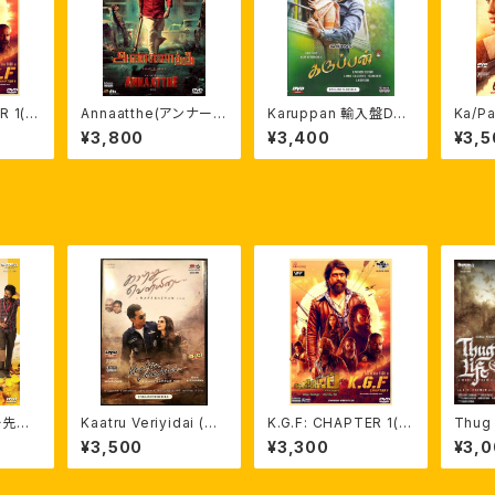
R 1(タ
Annaatthe(アンナーッ
Karuppan 輸入盤DV
Ka/P
幕)イ
テ) ※日本語字幕 自家
D(英語字幕付) ヴィジャ
(英字
¥3,800
¥3,400
¥3,5
VD
製ライナーノーツ付 輸
イ・セードゥパティ
入盤DVD
ー先生
Kaatru Veriyidai (吹
K.G.F: CHAPTER 1(タ
Thug
I日本
き渡る風に) DVD 英語
ミル語版・英語字幕)イ
トラCD
¥3,500
¥3,300
¥3,
DVD
字幕 カールティ ICW上
ンド映画輸入盤DVD
フマー
映