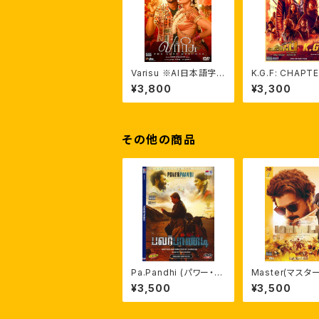
Varisu ※AI日本語字
K.G.F: CHAPTE
幕付 輸入盤DVD
ミル語版・英語字
¥3,800
¥3,300
ンド映画輸入盤D
その他の商品
Pa.Pandhi (パワー・パ
Master(マスタ
ンディ) インド映画輸入
が来る！) 英語/A
¥3,500
¥3,500
盤DVD ダヌシュ監督
語字幕付 輸入盤
作