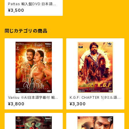
Pattas 輸入盤DVD 日本語字
幕 ダヌシュ
¥3,500
同じカテゴリの商品
Varisu ※AI日本語字幕付 輸入
K.G.F: CHAPTER 1(タミル語
盤DVD
版・英語字幕)インド映画輸入盤
¥3,800
¥3,300
DVD