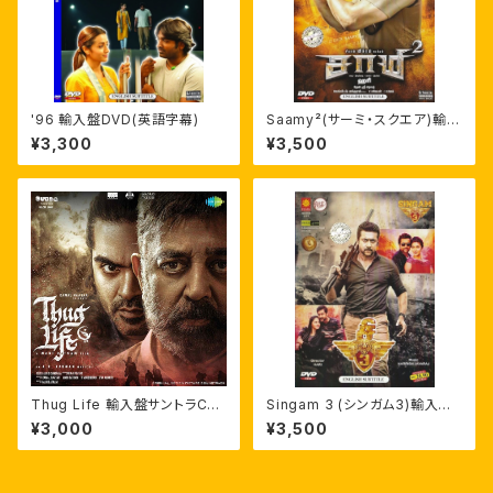
'96 輸入盤DVD(英語字幕)
Saamy²(サーミ・スクエア)輸入
盤DVD 英語字幕 ヴィクラム
¥3,300
¥3,500
Thug Life 輸入盤サントラCD
Singam 3 (シンガム3)輸入盤
劇伴つき A.R.ラフマーン
DVD 英字幕 スーリヤ アヌシュ
¥3,000
¥3,500
カー