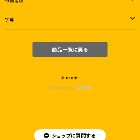
Female
K.S.ラヴィクマール
作曲者別
ヴィジャイ
ラムヤ・クリシュナン
アトリ
A.R.ラフマーン
字幕
アジットクマール
サマンター
A.R.ムルガダース
アニルド・ラヴィチャンダル
なんどり協力日本語字幕
商品一覧に戻る
ヴィクラム
タマンナー
Pa.ランジット
サントーシュ・ナラヤナン
日本語字幕(機械翻訳)
スーリヤ
ニティヤー・メーネン
ラージーヴ・メーノン
G.V.プラカーシュクマール
英語字幕
© nandri
Powered by
ヴィジャイ・セードゥパティ
カージャル・アガルワール
ダヌシュ
D.イマーン
G.V.プラカーシュクマール
ヴァララクシュミ・サラットクマール
シヴァー
ユヴァン・シャンカル・ラージャー
プラカーシュラージ
アヌシュカー・シェッティ
セルヴァラーガヴァン
マニシャルマー
ショップに質問する