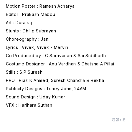
Motion Poster : Ramesh Acharya
Editor : Prakash Mabbu
Art : Durairaj
Stunts : Dhilip Subrayan
Choreography : Jani
Lyrics : Vivek, Vivek - Mervin
Co Produced by : G Saravanan & Sai Siddharth
Costume Designer : Anu Vardhan & Dhatsha A Pillai
Stills : S.P Suresh
PRO : Riaz K Ahmed, Suresh Chandra & Rekha
Publicity Designs : Tuney John, 24AM
Sound Design : Uday Kumar
VFX : Harihara Suthan
通報する