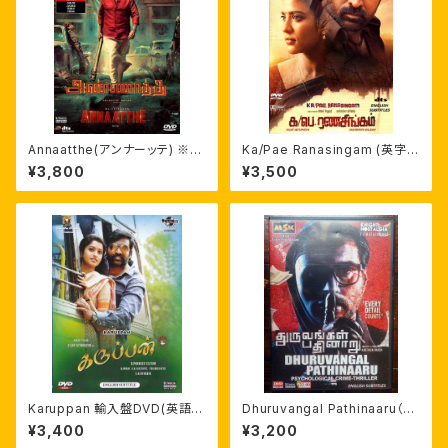
Annaatthe(アンナーッテ) ※日
Ka/Pae Ranasingam (英字
本語字幕 自家製ライナーノーツ
幕)DVD
¥3,800
¥3,500
付 輸入盤DVD
Karuppan 輸入盤DVD(英語字
Dhuruvangal Pathinaaru（D-
幕付) ヴィジャイ・セードゥパティ
16） 英字幕付 ラフマーン
¥3,400
¥3,200