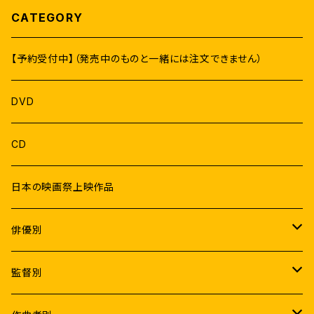
CATEGORY
【予約受付中】（発売中のものと一緒には注文できません）
DVD
CD
日本の映画祭上映作品
俳優別
Male
監督別
ラジニカーント